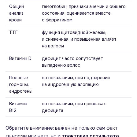
Общий
гемоглобин, признаки анемии и общего
анализ
состояния, оценивается вместе
крови
с ферритином
ТТГ
функция щитовидной железы;
и сниженная, и повышенная влияет
на волосы
Витамин D
дефицит часто сопутствует
выпадению волос
Половые
по показаниям, при подозрении
гормоны,
на андрогенную алопецию
андрогены
Витамин
по показаниям, при признаках
B12
дефицита
Обратите внимание: важен не только сам факт
«в норме или нет», но и
трактовка результата
.