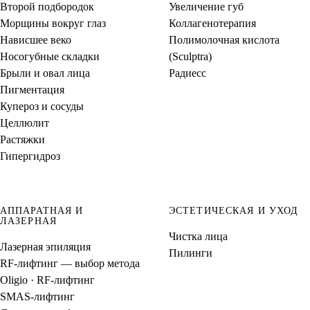
Второй подбородок
Увеличение губ
Морщины вокруг глаз
Коллагенотерапия
Нависшее веко
Полимолочная кислота
Носогубные складки
(Sculptra)
Брыли и овал лица
Радиесс
Пигментация
Купероз и сосуды
Целлюлит
Растяжки
Гипергидроз
АППАРАТНАЯ И
ЭСТЕТИЧЕСКАЯ И УХОД
ЛАЗЕРНАЯ
Чистка лица
Лазерная эпиляция
Пилинги
RF-лифтинг — выбор метода
Oligio · RF-лифтинг
SMAS-лифтинг