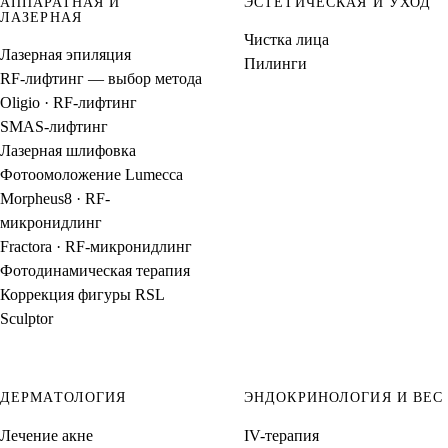
АППАРАТНАЯ И
ЭСТЕТИЧЕСКАЯ И УХОД
ЛАЗЕРНАЯ
Чистка лица
Лазерная эпиляция
Пилинги
RF-лифтинг — выбор метода
Oligio · RF-лифтинг
SMAS-лифтинг
Лазерная шлифовка
Фотоомоложение Lumecca
Morpheus8 · RF-
микронидлинг
Fractora · RF-микронидлинг
Фотодинамическая терапия
Коррекция фигуры RSL
Sculptor
ДЕРМАТОЛОГИЯ
ЭНДОКРИНОЛОГИЯ И ВЕС
Лечение акне
IV-терапия