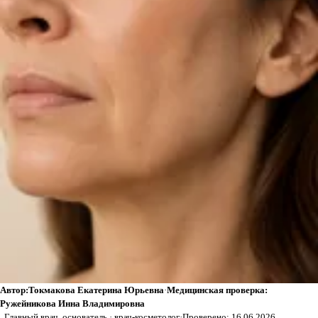
Автор:
Токмакова Екатерина Юрьевна
·
Медицинская проверка:
Ружейникова Инна Владимировна
, Главный врач, основатель · врач-косметолог
·
Проверено: 16.06.2026