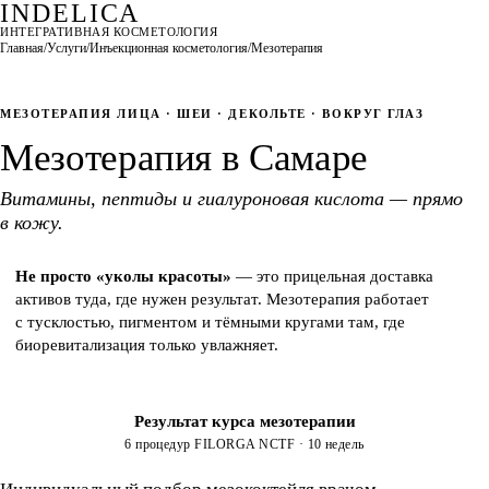
INDELICA
ИНТЕГРАТИВНАЯ КОСМЕТОЛОГИЯ
Тест
Коктейли
Цена
Врачи
Запись
Главная
/
Услуги
/
Инъекционная косметология
/
Мезотерапия
МЕЗОТЕРАПИЯ ЛИЦА · ШЕИ · ДЕКОЛЬТЕ · ВОКРУГ ГЛАЗ
Мезотерапия в Самаре
Витамины, пептиды и гиалуроновая кислота — прямо
в кожу.
Не просто «уколы красоты»
— это прицельная доставка
активов туда, где нужен результат. Мезотерапия работает
с тусклостью, пигментом и тёмными кругами там, где
биоревитализация только увлажняет.
Результат курса мезотерапии
ДО
ПОСЛЕ
6 процедур FILORGA NCTF · 10 недель