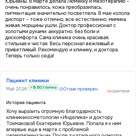
Юрьевны. В марте делала Люмекку и мезотерапию –
очень понравилось, кожа преобразилась,
пигментация значительно посветлела. В мае колола
диспорт – тоже отлично, все естественно, мимика
живая, морщины ушли. Доктор профессионал с
золотыми руками: аккуратно, без боли и
дискомфорта. Сама клиника очень красивая,
стильная и чистая. Весь персонал вежливый и
приветливый. Рекомендую и клинику, и доктора.
Теперь только сюда!
Пациент клиники
5.0
Отлично
Май 2026
Отзыв проверен
про
докторов
История пациента
Хочу выразить огромную благодарность
клиникекосметологии «Инделика» и доктору
Токмаковой Екатерине Юрьевне. Попала я к ним
впервые еще в марте с проблемой
гиперпигментации. После тщательного осмотра