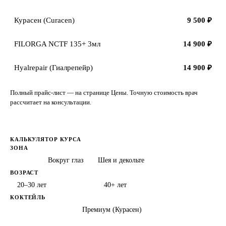
Курасен (Curacen)
9 500 ₽
FILORGA NCTF 135+ 3мл
14 900 ₽
Hyalrepair (Гиалрепейр)
14 900 ₽
Полный прайс-лист — на странице
Цены
. Точную стоимость врач
рассчитает на консультации.
КАЛЬКУЛЯТОР КУРСА
ЗОНА
Лицо
Вокруг глаз
Шея и декольте
ВОЗРАСТ
20–30 лет
30–40 лет
40+ лет
КОКТЕЙЛЬ
Базовый (NCTF)
Премиум (Курасен)