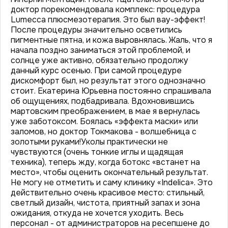
доктор порекомендовала комплекс: процедура
Lumecca плюсмезотерапия. Это был вау-эффект!
После процедуры значительно осветились
пигментные пятна, и кожа выровнялась. Жаль, что я
начала поздно заниматься этой проблемой, и
солнце уже активно, обязательно продолжу
данный курс осенью. При самой процедуре
дискомфорт был, но результат этого однозначно
стоит. Екатерина Юрьевна постоянно спрашивала
об ощущениях, подбадривала. Вдохновившись
мартовским преображением, в мае я вернулась
уже заботоксом. Боялась «эффекта маски» или
заломов, но доктор Токмакова - волшебница с
золотыми руками!Уколы практически не
чувствуются (очень тонкие иглы и щадящая
техника), теперь жду, когда ботокс «встанет на
место», чтобы оценить окончательный результат.
Не могу не отметить и саму клинику «Indelica». Это
действительно очень красивое место: стильный,
светлый дизайн, чистота, приятный запах и зона
ожидания, откуда не хочется уходить. Весь
персонал - от администраторов на ресепшене до