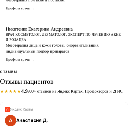
мезотерапия при акне и постакне.
Профиль врача →
Никитенко Екатерина Андреевна
ВРАЧ-КОСМЕТОЛОГ, ДЕРМАТОЛОГ, ЭКСПЕРТ ПО ЛЕЧЕНИЮ АКНЕ
И РОЗАЦЕА
Мезотерапия лица и кожи головы, биоревитализация,
индивидуальный подбор препаратов.
Профиль врача →
ОТЗЫВЫ
Отзывы пациентов
4.9
★★★★★
900+ отзывов на Яндекс Картах, ПроДокторов и 2ГИС
Яндекс Карты
Я
А
Анастасия Д.