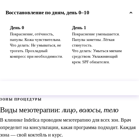
Восстановление по дням, день 0–10
День 0
День 1
Де
Покраснение, отёчность,
Покраснение уменьшается.
Па
папулы. Кожа чувствительна.
Папулы заметны. Лёгкая
Во
Не умываться, не
стянутость.
трогать. Прохладный
Умыться мягким
ух
компресс при необходимости.
средством. Увлажняющий
те
крем. SPF обязателен.
Оставить заявку →
ЗОНЫ ПРОЦЕДУРЫ
Виды мезотерапии:
лицо, волосы, тело
В клинике Indelica проводим мезотерапию для всех зон. Врач
определит на консультации, какая программа подходит. Каждая
зона — свой коктейль и курс.