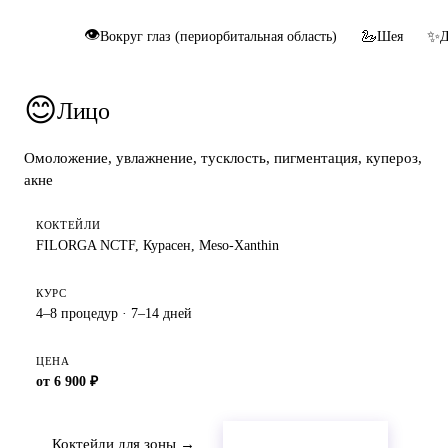
👁
🦢
✨
😊
Лицо
Вокруг глаз (периорбитальная область)
Шея
Д
😊
Лицо
Омоложение, увлажнение, тусклость, пигментация, купероз,
акне
КОКТЕЙЛИ
FILORGA NCTF, Курасен, Meso-Xanthin
КУРС
4–8 процедур · 7–14 дней
ЦЕНА
от 6 900 ₽
Коктейли для зоны →
Оставить заявку