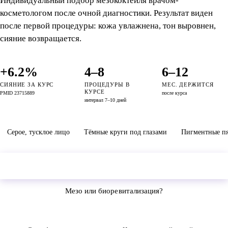
Индивидуальный подбор мезококтейля врачом-
косметологом после очной диагностики. Результат виден
после первой процедуры: кожа увлажнена, тон выровнен,
сияние возвращается.
+6.2%
4–8
6–12
СИЯНИЕ ЗА КУРС
ПРОЦЕДУРЫ В
МЕС. ДЕРЖИТСЯ
КУРСЕ
PMID 23715889
после курса
интервал 7–10 дней
Серое, тусклое лицо
Тёмные круги под глазами
Пигментные пя
Подобрать мою программу
3 минуты, без обязательств
Мезо или биоревитализация?