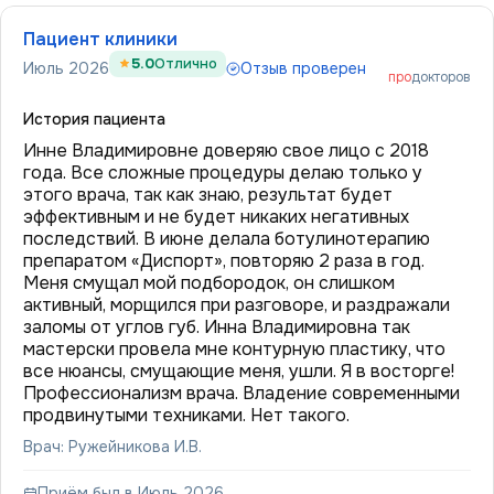
Пациент клиники
5.0
Отлично
Июль 2026
Отзыв проверен
про
докторов
История пациента
Инне Владимировне доверяю свое лицо с 2018
года. Все сложные процедуры делаю только у
этого врача, так как знаю, результат будет
эффективным и не будет никаких негативных
последствий. В июне делала ботулинотерапию
препаратом «Диспорт», повторяю 2 раза в год.
Меня смущал мой подбородок, он слишком
активный, морщился при разговоре, и раздражали
заломы от углов губ. Инна Владимировна так
мастерски провела мне контурную пластику, что
все нюансы, смущающие меня, ушли. Я в восторге!
Профессионализм врача. Владение современными
продвинутыми техниками. Нет такого.
Врач: Ружейникова И.В.
Приём был в Июль 2026