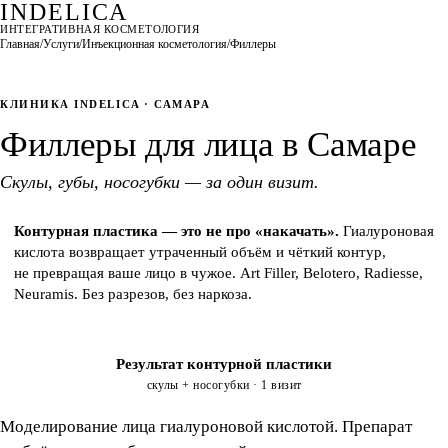
INDELICA
ИНТЕГРАТИВНАЯ КОСМЕТОЛОГИЯ
Зоны
Калькулятор
Обратимость
Препараты
Результаты
За
Главная
/
Услуги
/
Инъекционная косметология
/
Филлеры
КЛИНИКА INDELICA · САМАРА
Филлеры для лица в Самаре
Скулы, губы, носогубки — за один визит.
Контурная пластика — это не про «накачать».
Гиалуроновая
кислота возвращает утраченный объём и чёткий контур,
не превращая ваше лицо в чужое. Art Filler, Belotero, Radiesse,
Neuramis. Без разрезов, без наркоза.
Результат контурной пластики
ДО
ПОСЛЕ
скулы + носогубки · 1 визит
Моделирование лица гиалуроновой кислотой. Препарат