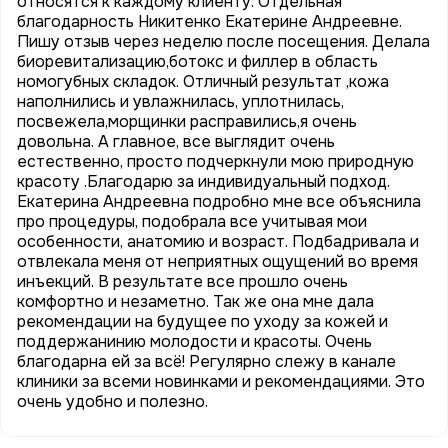
относятся к каждому клиенту. Отдельная
благодарность Никитенко Екатерине Андреевне.
Пишу отзыв через неделю после посещения. Делала
биоревитализацию,ботокс и филлер в область
номогубных складок. Отличный результат ,кожа
наполнились и увлажнилась, уплотнилась,
посвежела,морщинки расправились,я очень
довольна. А главное, все выглядит очень
естественно, просто подчеркнули мою природную
красоту .Благодарю за индивидуальный подход.
Екатерина Андреевна подробно мне все объяснила
про процедуры, подобрала все учитывая мои
особенности, анатомию и возраст. Подбадривала и
отвлекала меня от неприятных ощущений во время
инъекций. В результате все прошло очень
комфортно и незаметно. Так же она мне дала
рекомендации на будущее по уходу за кожей и
поддержанинию молодости и красоты. Очень
благодарна ей за всё! Регулярно слежу в канале
клиники за всеми новинками и рекомендациями. Это
очень удобно и полезно.