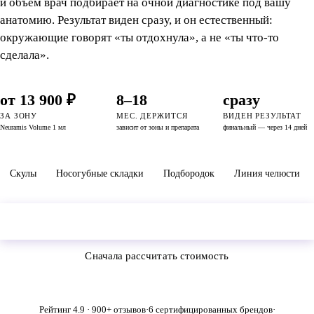
и объём врач подбирает на очной диагностике под вашу
анатомию. Результат виден сразу, и он естественный:
окружающие говорят «ты отдохнула», а не «ты что-то
сделала».
от 13 900 ₽
8–18
сразу
ЗА ЗОНУ
МЕС. ДЕРЖИТСЯ
ВИДЕН РЕЗУЛЬТАТ
Neuramis Volume 1 мл
зависит от зоны и препарата
финальный — через 14 дней
Скулы
Носогубные складки
Подбородок
Линия челюсти
Оставить заявку
от 3 000 ₽ · врач-косметолог · моделирование лица
Сначала рассчитать стоимость
Рейтинг 4.9 · 900+ отзывов
·
6 сертифицированных брендов
·