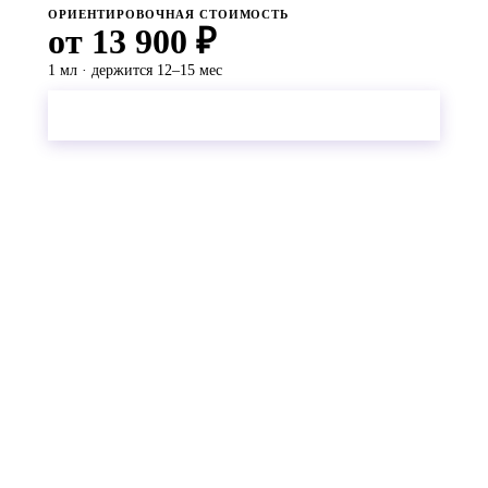
ОРИЕНТИРОВОЧНАЯ СТОИМОСТЬ
от 13 900 ₽
1 мл · держится 12–15 мес
Рассчитать точную стоимость
КНОПКА ОТМЕНЫ
Не понравилось? Уберём за одну
процедуру
Главное преимущество гиалуроновых филлеров —
возможность коррекции гиалуронидазой («Лидаза»).
Скорость растворения и восстановления зависит
от препарата, объёма и реакции тканей, поэтому врач
оценивает ситуацию очно.