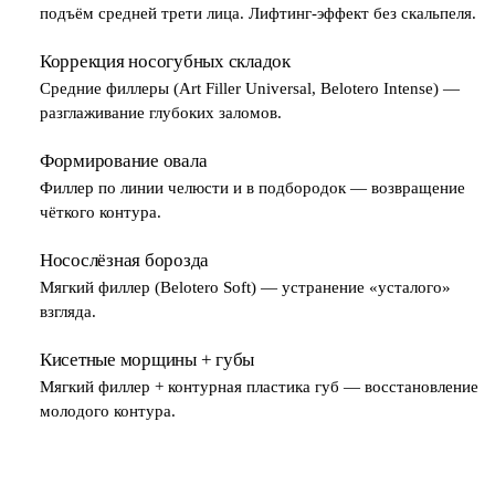
подъём средней трети лица. Лифтинг-эффект без скальпеля.
Коррекция носогубных складок
2
Средние филлеры (Art Filler Universal, Belotero Intense) —
разглаживание глубоких заломов.
Формирование овала
3
Филлер по линии челюсти и в подбородок — возвращение
чёткого контура.
Носослёзная борозда
4
Мягкий филлер (Belotero Soft) — устранение «усталого»
взгляда.
Кисетные морщины + губы
5
Мягкий филлер + контурная пластика губ — восстановление
молодого контура.
МУЖСКОЙ ПРОТОКОЛ