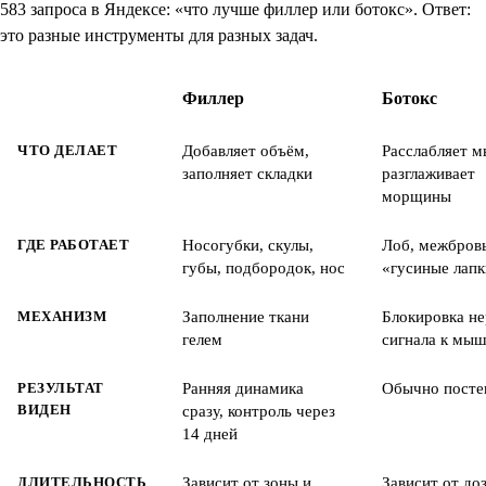
583 запроса в Яндексе: «что лучше филлер или ботокс». Ответ:
это разные инструменты для разных задач.
Филлер
Ботокс
ЧТО ДЕЛАЕТ
Добавляет объём,
Расслабляет 
заполняет складки
разглаживает
морщины
ГДЕ РАБОТАЕТ
Носогубки, скулы,
Лоб, межбровь
губы, подбородок, нос
«гусиные лап
МЕХАНИЗМ
Заполнение ткани
Блокировка не
гелем
сигнала к мы
РЕЗУЛЬТАТ
Ранняя динамика
Обычно посте
ВИДЕН
сразу, контроль через
14 дней
ДЛИТЕЛЬНОСТЬ
Зависит от зоны и
Зависит от до