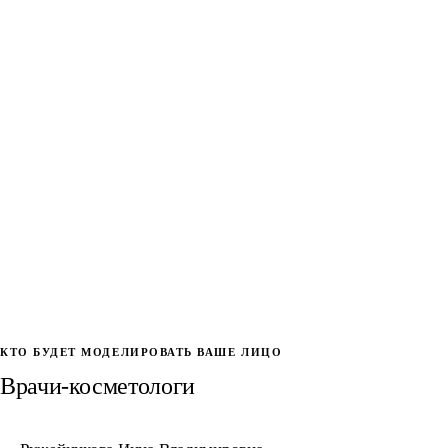
Нос
Выравнивание горбинки, коррекция кончика. 10 минут,
0,5–1 мл.
Скулы
Структурирование лица. Высокие скулы — маркер
здоровья и силы.
Мужские дозировки выше на 20–30% из-за более плотной кожи.
Оставить заявку →
КТО БУДЕТ МОДЕЛИРОВАТЬ ВАШЕ ЛИЦО
Врачи-косметологи