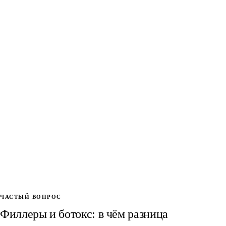
1 укол
гиалуронидаза вводится так же, как сам филлер
Очно
врач оценивает объём, препарат и зону
Индивидуально
сроки зависят от реакции тканей
Это не касается Radiesse (гидроксиапатит кальция) —
он не растворяется гиалуронидазой и уходит постепенно.
ЧАСТЫЙ ВОПРОС
Филлеры и ботокс: в чём разница