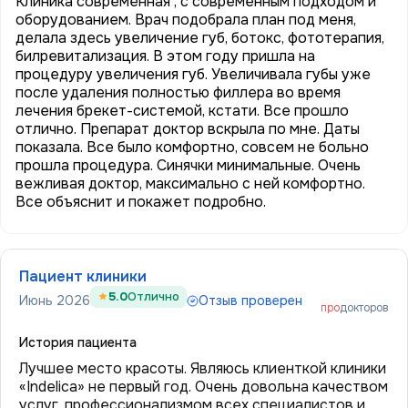
Клиника современная , с современным подходом и
оборудованием. Врач подобрала план под меня,
делала здесь увеличение губ, ботокс, фототерапия,
билревитализация. В этом году пришла на
процедуру увеличения губ. Увеличивала губы уже
после удаления полностью филлера во время
лечения брекет-системой, кстати. Все прошло
отлично. Препарат доктор вскрыла по мне. Даты
показала. Все было комфортно, совсем не больно
прошла процедура. Синячки минимальные. Очень
вежливая доктор, максимально с ней комфортно.
Все объяснит и покажет подробно.
Пациент клиники
5.0
Отлично
Июнь 2026
Отзыв проверен
про
докторов
История пациента
Лучшее место красоты. Являюсь клиенткой клиники
«Indelica» не первый год. Очень довольна качеством
услуг, профессионализмом всех специалистов и