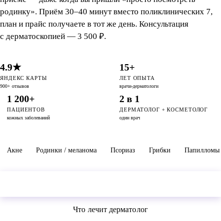
родинку». Приём 30–40 минут вместо поликлинических 7,
план и прайс получаете в тот же день. Консультация
с дерматоскопией — 3 500 ₽.
4.9★
15+
ЯНДЕКС КАРТЫ
ЛЕТ ОПЫТА
900+ отзывов
врачи-дерматологи
1 200+
2 в 1
ПАЦИЕНТОВ
ДЕРМАТОЛОГ + КОСМЕТОЛОГ
кожных заболеваний
один врач
Акне
Родинки / меланома
Псориаз
Грибки
Папилломы
Оставить заявку
3 500 ₽ · с дерматоскопией · 30–40 мин
Что лечит дерматолог