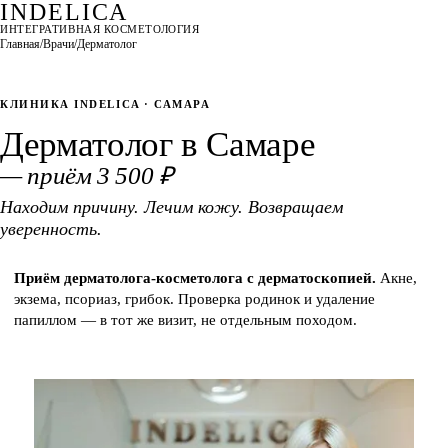
INDELICA
ИНТЕГРАТИВНАЯ КОСМЕТОЛОГИЯ
Когда пора
Лечит
Приём
Процедуры
Цены
FAQ
Запис
Главная
/
Врачи
/
Дерматолог
КЛИНИКА INDELICA · САМАРА
Дерматолог в Самаре
— приём 3 500 ₽
Находим причину. Лечим кожу. Возвращаем
уверенность.
Приём дерматолога-косметолога с дерматоскопией.
Акне,
экзема, псориаз, грибок. Проверка родинок и удаление
папиллом — в тот же визит, не отдельным походом.