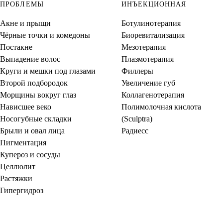
ПРОБЛЕМЫ
ИНЪЕКЦИОННАЯ
Акне и прыщи
Ботулинотерапия
Чёрные точки и комедоны
Биоревитализация
Постакне
Мезотерапия
Выпадение волос
Плазмотерапия
Круги и мешки под глазами
Филлеры
Второй подбородок
Увеличение губ
Морщины вокруг глаз
Коллагенотерапия
Нависшее веко
Полимолочная кислота
Носогубные складки
(Sculptra)
Брыли и овал лица
Радиесс
Пигментация
Купероз и сосуды
Целлюлит
Растяжки
Гипергидроз