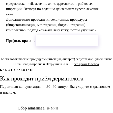
с дерматоскопией, лечение акне, дерматитов, грибковых
инфекций. Эксперт по ведению длительных курсов лечения
акне.
Дополнительно проводит инъекционные процедуры
(биоревитализация, мезотерапия, ботулинотерапия) —
комплексный подход «сначала лечу кожу, потом улучшаю».
Записаться к Никитенко Е.А.
Профиль врача →
Косметологические процедуры (инъекции, аппарат) ведут также Ружейникова
Инна Владимировна и Петрушина О.А. —
все врачи Indelica
.
КАК ЭТО РАБОТАЕТ
Как проходит приём дерматолога
Первичная консультация — 30–40 минут. Вы уходите с диагнозом
и планом.
1
Сбор анамнеза
10 МИН