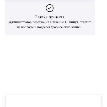
Заявка принята
Администратор перезвонит в течение 15 минут, ответит
на вопросы и подберёт удобное окно записи.
ГОТОВЫ ЗАПИСАТЬСЯ?
Запишитесь к дерматологу в Самаре
Консультация дерматолога с дерматоскопией — 3 500 ₽.
30–40 минут, без направления, без очереди. Диагноз и план
лечения — за один визит.
Самара, ул. Ново-Садовая, 271
Записаться на консультацию