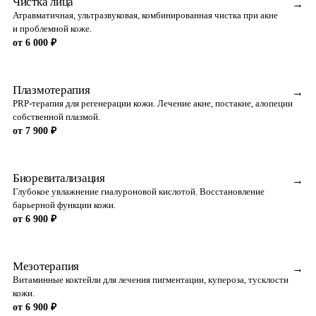
Чистка лица
→
Атравматичная, ультразвуковая, комбинированная чистка при акне
и проблемной коже.
от 6 000 ₽
Плазмотерапия
→
PRP-терапия для регенерации кожи. Лечение акне, постакне, алопеции
собственной плазмой.
от 7 900 ₽
Биоревитализация
→
Глубокое увлажнение гиалуроновой кислотой. Восстановление
барьерной функции кожи.
от 6 900 ₽
Мезотерапия
→
Витаминные коктейли для лечения пигментации, купероза, тусклости
кожи.
от 6 900 ₽