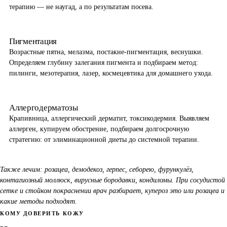
терапию — не наугад, а по результатам посева.
Пигментация
Возрастные пятна, мелазма, постакне-пигментация, веснушки.
Определяем глубину залегания пигмента и подбираем метод:
пилинги, мезотерапия, лазер, космецевтика для домашнего ухода.
Аллергодерматозы
Крапивница, аллергический дерматит, токсикодермия. Выявляем
аллерген, купируем обострение, подбираем долгосрочную
стратегию: от элиминационной диеты до системной терапии.
Также лечим: розацеа, демодекоз, герпес, себорею, фурункулёз,
контагиозный моллюск, вирусные бородавки, кондиломы. При сосудистой
сетке и стойком покраснении врач разбирает,
купероз это или розацеа и
какие методы подходят
.
КОМУ ДОВЕРИТЬ КОЖУ