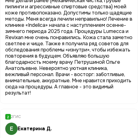
мне делали ранее (механическая чистка, грубые
пилинги и агрессивные спиртовые средства) моей
коже противопоказано. Допустимы только щадящие
методы. Меня всегда лечили неправильно! Лечение в
клинике «Indelica» начала с наступлением осенне-
зимнего периода 2025 года. Процедуры Lumecca и
Revixan мне очень понравились. Кожа стала заметно
светлее и чище. Также я получила ряд советов для
обследования проблемы «изнутри», чтобы избежать
повторения в будущем. Объявляю большую
благодарность моему врачу Петрушиной Ольге
Анатольевне. Невероятно уютная клиника,
вежливый персонал. Врачи - восторг: заботливые,
внимательные, аккуратные. Мне нравится приходить
сюда на процедуры. А главное - это видимый
результат!
2ГИС
2
Е
Екатерина Д.