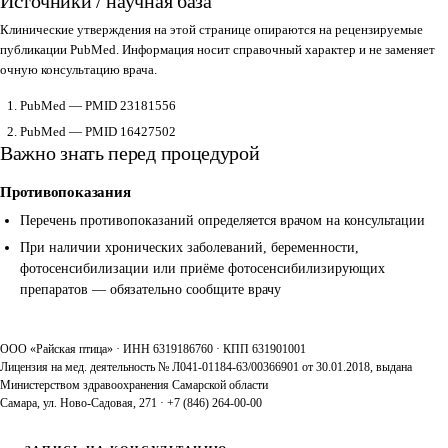
Источники / научная база
Клинические утверждения на этой странице опираются на рецензируемые
публикации PubMed. Информация носит справочный характер и не заменяет
очную консультацию врача.
PubMed — PMID 23181556
PubMed — PMID 16427502
Важно знать перед процедурой
Противопоказания
Перечень противопоказаний определяется врачом на консультации
При наличии хронических заболеваний, беременности,
фотосенсибилизации или приёме фотосенсибилизирующих
препаратов — обязательно сообщите врачу
ООО «Райская птица» · ИНН 6319186760 · КПП 631901001
Лицензия на мед. деятельность № Л041-01184-63/00366901 от 30.01.2018, выдана
Министерством здравоохранения Самарской области
Самара, ул. Ново-Садовая, 271 · +7 (846) 264-00-00