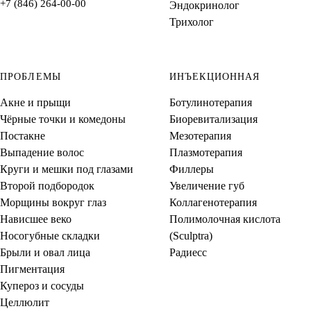
+7 (846) 264-00-00
Эндокринолог
Трихолог
ПРОБЛЕМЫ
ИНЪЕКЦИОННАЯ
Акне и прыщи
Ботулинотерапия
Чёрные точки и комедоны
Биоревитализация
Постакне
Мезотерапия
Выпадение волос
Плазмотерапия
Круги и мешки под глазами
Филлеры
Второй подбородок
Увеличение губ
Морщины вокруг глаз
Коллагенотерапия
Нависшее веко
Полимолочная кислота
Носогубные складки
(Sculptra)
Брыли и овал лица
Радиесс
Пигментация
Купероз и сосуды
Целлюлит