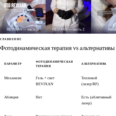
REVIXAN — часть 1
REVIXAN — часть 2
Revi
СРАВНЕНИЕ
Фотодинамическая терапия vs альтернативы
ФОТОДИНАМИЧЕСКАЯ
ПАРАМЕТР
АЛЬТЕРНАТИВА
ТЕРАПИЯ
Механизм
Гель + свет
Тепловой
REVIXAN
(лазер/RF)
Абляция
Нет
Есть (аблятивный
лазер)