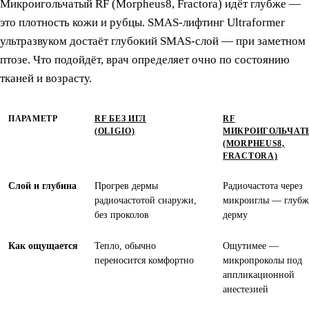
Микроигольчатый RF (Morpheus8, Fractora) идёт глубже —
это плотность кожи и рубцы. SMAS-лифтинг Ultraformer
ультразвуком достаёт глубокий SMAS-слой — при заметном
птозе. Что подойдёт, врач определяет очно по состоянию
тканей и возрасту.
ПАРАМЕТР
RF БЕЗ ИГЛ
RF
(OLIGIO)
МИКРОИГОЛЬЧАТ
(MORPHEUS8,
FRACTORA)
Слой и глубина
Прогрев дермы
Радиочастота через
радиочастотой снаружи,
микроиглы — глубж
без проколов
дерму
Как ощущается
Тепло, обычно
Ощутимее —
переносится комфортно
микропроколы под
аппликационной
анестезией