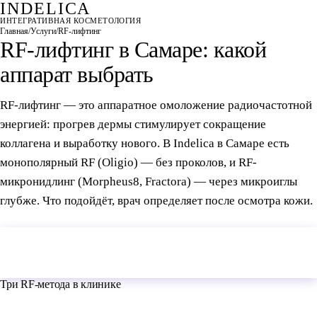
INDELICA
ИНТЕГРАТИВНАЯ КОСМЕТОЛОГИЯ
Главная
/
Услуги
/
RF-лифтинг
RF-лифтинг в Самаре: какой
аппарат выбрать
RF-лифтинг — это аппаратное омоложение радиочастотной
энергией: прогрев дермы стимулирует сокращение
коллагена и выработку нового. В Indelica в Самаре есть
монополярный RF (Oligio) — без проколов, и RF-
микронидлинг (Morpheus8, Fractora) — через микроиглы
глубже. Что подойдёт, врач определяет после осмотра кожи.
Подобрать метод на
консультация от 3 000
консультации
₽
Три RF-метода в клинике