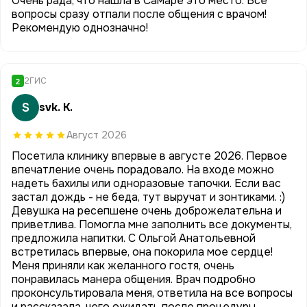
Очень рада, что нашла в Самаре это место. Все
вопросы сразу отпали после общения с врачом!
Рекомендую однозначно!
2ГИС
2
S
svk. K.
Август 2026
Посетила клинику впервые в августе 2026. Первое
впечатление очень порадовало. На входе можно
надеть бахилы или одноразовые тапочки. Если вас
застал дождь - не беда, тут выручат и зонтиками. :)
Девушка на ресепшене очень доброжелательна и
приветлива. Помогла мне заполнить все документы,
предложила напитки. С Ольгой Анатольевной
встретилась впервые, она покорила мое сердце!
Меня приняли как желанного гостя, очень
понравилась манера общения. Врач подробно
проконсультировала меня, ответила на все вопросы
и рассказала, чего ожидать после процедуры.