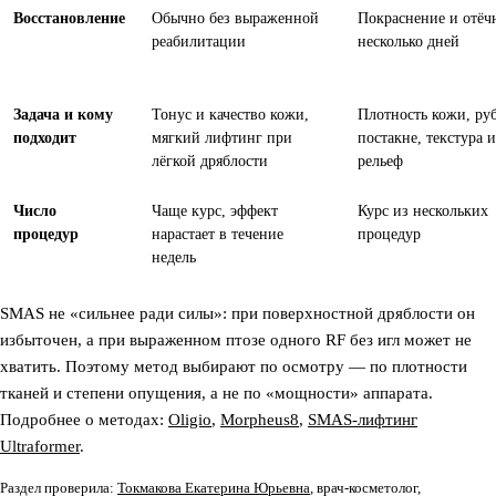
Восстановление
Обычно без выраженной
Покраснение и отёч
реабилитации
несколько дней
Задача и кому
Тонус и качество кожи,
Плотность кожи, ру
подходит
мягкий лифтинг при
постакне, текстура и
лёгкой дряблости
рельеф
Число
Чаще курс, эффект
Курс из нескольких
процедур
нарастает в течение
процедур
недель
SMAS не «сильнее ради силы»: при поверхностной дряблости он
избыточен, а при выраженном птозе одного RF без игл может не
хватить. Поэтому метод выбирают по осмотру — по плотности
тканей и степени опущения, а не по «мощности» аппарата.
Подробнее о методах:
Oligio
,
Morpheus8
,
SMAS-лифтинг
Ultraformer
.
Раздел проверила:
Токмакова Екатерина Юрьевна
, врач-косметолог,