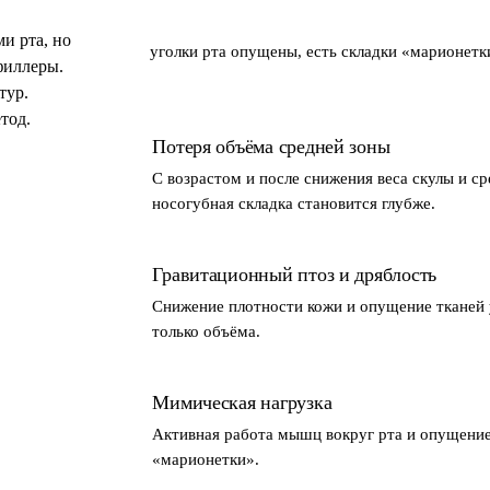
и рта, но
уголки рта опущены, есть складки «марионетк
филлеры.
тур.
тод.
Потеря объёма средней зоны
С возрастом и после снижения веса скулы и с
носогубная складка становится глубже.
Гравитационный птоз и дряблость
Снижение плотности кожи и опущение тканей у
только объёма.
Мимическая нагрузка
Активная работа мышц вокруг рта и опущение
«марионетки».