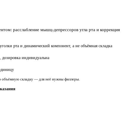
нтом: расслабление мышц-депрессоров угла рта и коррекция
голки рта и динамический компонент, а не объёмная складка
, дозировка индивидуальна
 единицу
ую объёмную складку — для неё нужны филлеры.
оказания