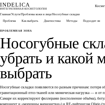
INDELICA
Косме
ИНТЕГРАТИВНАЯ КОСМЕТОЛОГИЯ
Главная
/
Услуги
/
Проблемы кожи и лица
/
Носогубные складки
Проблема
Как выбрать
Диагностика
Методы
Подходит ли
ПРОБЛЕМНАЯ ЗОНА
Носогубные скл
убрать и какой 
выбрать
Носогубные складки появляются по разным причинам: потеря об
гравитационный птоз тканей или мимическая нагрузка — и от пр
Самаре их корректируют филлерами (восполнение объёма), бот
компонент и «морщины марионетки») и RF-лифтингом Oligio (т