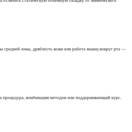
обы отличить статическую объёмную складку от мимического
ры средней зоны, дряблость кожи или работа мышц вокруг рта —
дна процедура, комбинация методов или поддерживающий курс.