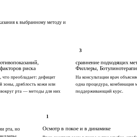
казания к выбранному методу и
3
ротивопоказаний,
сравнение подходящих мет
факторов риска
Филлеры, Ботулинотерапия
, что преобладает: дефицит
На консультации врач объясня
й зоны, дряблость кожи или
одна процедура, комбинация 
вокруг рта — методы для них
поддерживающий курс.
1
Осмотр в покое и в динамике
и рта, но
филлеры.