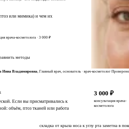
птоз или мимика) и чем их
ия врача-косметолога · 3 000 ₽
равнить методы
а Инна Владимировна
, Главный врач, основатель · врач-косметолог
·
Проверено
к
3 000 ₽
консультация врача-
еской. Если вы присматривались к
косметолога
ной: объём, птоз тканей или работа
складка от крыла носа к углу рта заметна в пок