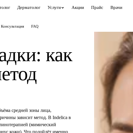
толог
Дерматолог
Услуги
Акции
Прайс
Врачи
Консультация
FAQ
адки: как
метод
ъёма средней зоны лица,
ичины зависит метод. В Indelica в
улинотерапией (мимический
онус кожи). Что подойдёт именно