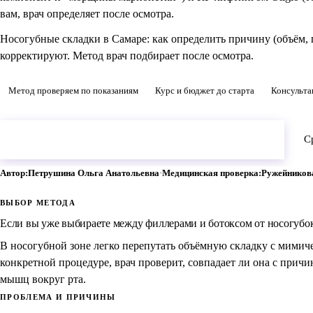
вам, врач определяет после осмотра.
Носогубные складки в Самаре: как определить причину (объём, 
корректируют. Метод врач подбирает после осмотра.
Метод проверяем по показаниям
Курс и бюджет до старта
Консультац
Проверить, какой метод подойдет
С
консультация 3 000 ₽
Автор:
Петрушина Ольга Анатольевна
·
Медицинская проверка:
Ружейников
ВЫБОР МЕТОДА
Если вы уже выбираете между филлерами и ботоксом от носогубо
В носогубной зоне легко перепутать объёмную складку с мимич
конкретной процедуре, врач проверит, совпадает ли она с причи
мышц вокруг рта.
ПРОБЛЕМА И ПРИЧИНЫ