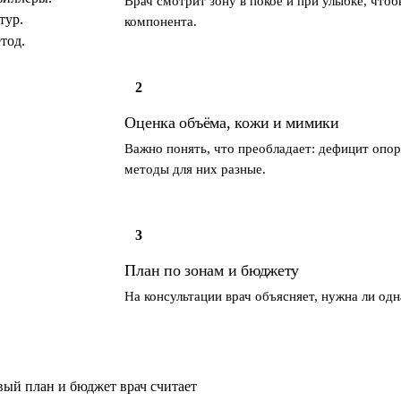
Врач смотрит зону в покое и при улыбке, чт
тур.
компонента.
тод.
2
Оценка объёма, кожи и мимики
Важно понять, что преобладает: дефицит опо
методы для них разные.
3
План по зонам и бюджету
На консультации врач объясняет, нужна ли о
ый план и бюджет врач считает