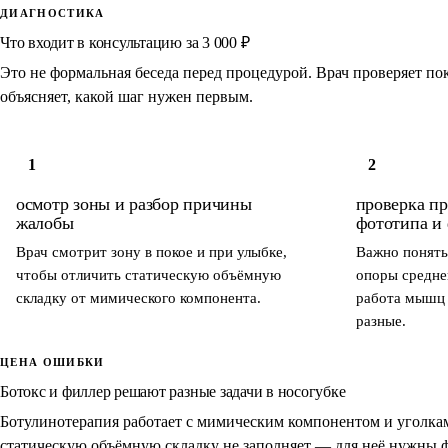
ДИАГНОСТИКА
Что входит в консультацию за 3 000 ₽
Это не формальная беседа перед процедурой. Врач проверяет по
объясняет, какой шаг нужен первым.
1
2
осмотр зоны и разбор причины
проверка п
жалобы
фототипа и 
Врач смотрит зону в покое и при улыбке,
Важно понять
чтобы отличить статическую объёмную
опоры средне
складку от мимического компонента.
работа мышц 
разные.
ЦЕНА ОШИБКИ
Ботокс и филлер решают разные задачи в носогубке
Ботулинотерапия работает с мимическим компонентом и уголкам
статическую объёмную складку не заполняет — для неё нужны 