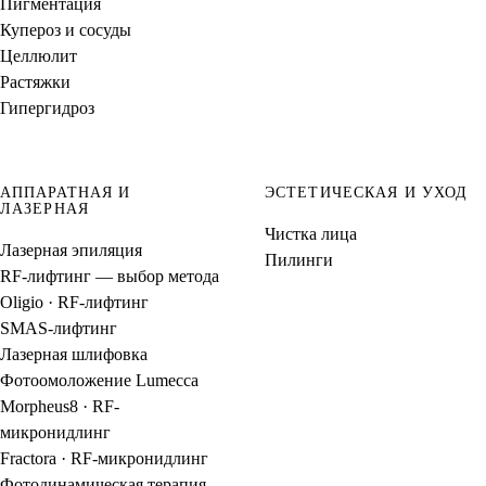
Пигментация
Купероз и сосуды
Целлюлит
Растяжки
Гипергидроз
АППАРАТНАЯ И
ЭСТЕТИЧЕСКАЯ И УХОД
ЛАЗЕРНАЯ
Чистка лица
Лазерная эпиляция
Пилинги
RF-лифтинг — выбор метода
Oligio · RF-лифтинг
SMAS-лифтинг
Лазерная шлифовка
Фотоомоложение Lumecca
Morpheus8 · RF-
микронидлинг
Fractora · RF-микронидлинг
Фотодинамическая терапия