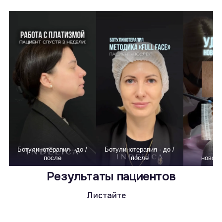
Ботулинотерапия · до /
Ботулинотерапия · до /
Уд
после
после
новооб
Результаты пациентов
Листайте