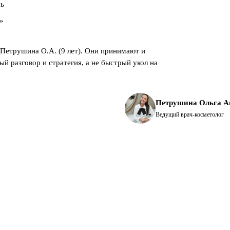
сь
к»
 Петрушина О.А. (9 лет). Они принимают и
й разговор и стратегия, а не быстрый укол на
Петрушина Ольга А
Ведущий врач-косметолог
ть считаем уже на приёме, после плана.