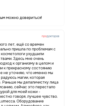
рым можно довериться!
про
докторов
ного лет, ещё со времен
чально пришла по проблемам с
е косметологи ухудшили
твами. Здесь мне очень
одход к организму в целом и
шли к прекрасному состоянию
же не уточняю, что именно мы
 радуюсь магии, которая
. Раньше мы делаличистку лица
исанию, сейчас это перестало
урой для моей кожи -
 честно говоря, лучшее чувство.
 Lumecca. Оборудование
 в наличии. Атмосфера, как