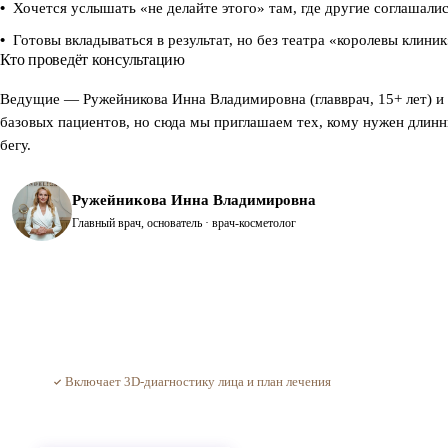
Хочется услышать «не делайте этого» там, где другие соглашали
Готовы вкладываться в результат, но без театра «королевы клини
Кто проведёт консультацию
Ведущие — Ружейникова Инна Владимировна (главврач, 15+ лет) и
базовых пациентов, но сюда мы приглашаем тех, кому нужен длинны
бегу.
Ружейникова Инна Владимировна
Главный врач, основатель · врач-косметолог
Цена и запись
4 000 ₽
· 40–50 минут
Включает 3D-диагностику лица и план лечения
Цена — только за разговор и диагностику. Сами процедуры и их стоимос