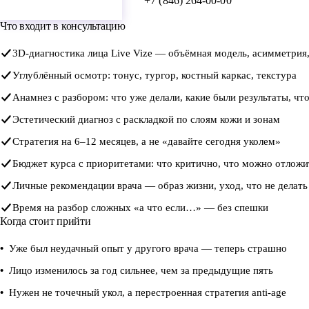
Оставить заявку
+7 (846) 264-00-00
Что входит в консультацию
3D-диагностика лица Live Vize — объёмная модель, асимметрия,
Углублённый осмотр: тонус, тургор, костный каркас, текстура
Анамнез с разбором: что уже делали, какие были результаты, чт
Эстетический диагноз с раскладкой по слоям кожи и зонам
Стратегия на 6–12 месяцев, а не «давайте сегодня уколем»
Бюджет курса с приоритетами: что критично, что можно отложи
Личные рекомендации врача — образ жизни, уход, что не делать
Время на разбор сложных «а что если…» — без спешки
Когда стоит прийти
Уже был неудачный опыт у другого врача — теперь страшно
Лицо изменилось за год сильнее, чем за предыдущие пять
Нужен не точечный укол, а перестроенная стратегия anti-age