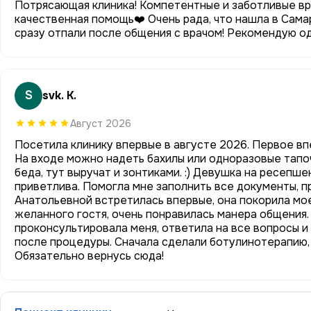
Потрясающая клиника! Компетентные и заботливые вр
качественная помощь❤️ Очень рада, что нашла в Сама
сразу отпали после общения с врачом! Рекомендую о
S
svk. K.
Август 2026
Посетила клинику впервые в августе 2026. Первое вп
На входе можно надеть бахилы или одноразовые тапоч
беда, тут выручат и зонтиками. :) Девушка на ресепш
приветлива. Помогла мне заполнить все документы, п
Анатольевной встретилась впервые, она покорила мое
желанного гостя, очень понравилась манера общения.
проконсультировала меня, ответила на все вопросы и
после процедуры. Сначала сделали ботулинотерапию, 
Обязательно вернусь сюда!