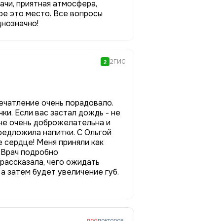
ачи, приятная атмосфера,
ре это место. Все вопросы
днозначно!
2ГИС
2
ечатление очень порадовало.
ки. Если вас застал дождь - не
ене очень доброжелательна и
редложила напитки. С Ольгой
 сердце! Меня приняли как
 Врач подробно
 рассказала, чего ожидать
а затем будет увеличение губ.
про
докторов