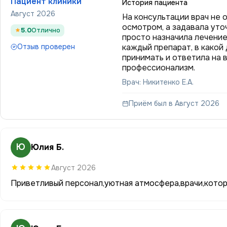
Пациент клиники
История пациента
Август 2026
На консультации врач не 
осмотром, а задавала уто
5.0
Отлично
просто назначила лечение
Отзыв проверен
каждый препарат, в какой 
принимать и ответила на 
профессионализм.
Врач: Никитенко Е.А.
Приём был в Август 2026
Ю
Юлия Б.
Август 2026
Приветливый персонал,уютная атмосфера,врачи,кото