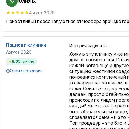
Ю
Юлия Б.
Август 2026
Приветливый персонал,уютная атмосфера,врачи,кото
Пациент клиники
История пациента
Август 2026
Хожу в эту клинику уже м
другого помещения. Изна
5.0
Отлично
кожей, когда ещё и други
Отзыв проверен
ситуацию жесткими средс
понравился комплексный п
то, как мы шаг за шагом 
кожи. Сейчас я в целом у
делаем, просто стабильно
происходит с лицом после
каждый месяц как по расп
быть обязательной процед
справляется сама - и это,
Топ процедур - это био и
клиники, препараты всегда