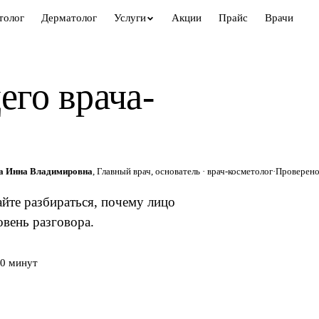
толог
Дерматолог
Услуги
Акции
Прайс
Врачи
его врача-
а Инна Владимировна
, Главный врач, основатель · врач-косметолог
·
Проверено
айте разбираться, почему лицо
вень разговора.
0 минут