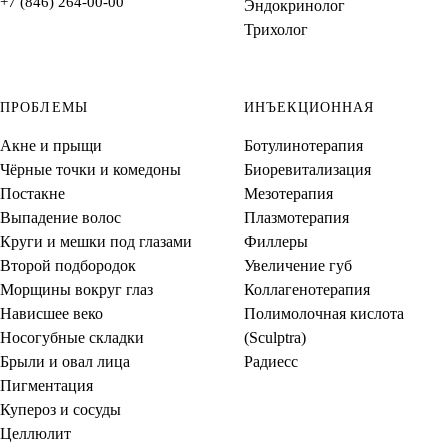
+7 (846) 264-00-00
Эндокринолог
Трихолог
ПРОБЛЕМЫ
ИНЪЕКЦИОННАЯ
Акне и прыщи
Ботулинотерапия
Чёрные точки и комедоны
Биоревитализация
Постакне
Мезотерапия
Выпадение волос
Плазмотерапия
Круги и мешки под глазами
Филлеры
Второй подбородок
Увеличение губ
Морщины вокруг глаз
Коллагенотерапия
Нависшее веко
Полимолочная кислота
Носогубные складки
(Sculptra)
Брыли и овал лица
Радиесс
Пигментация
Купероз и сосуды
Целлюлит