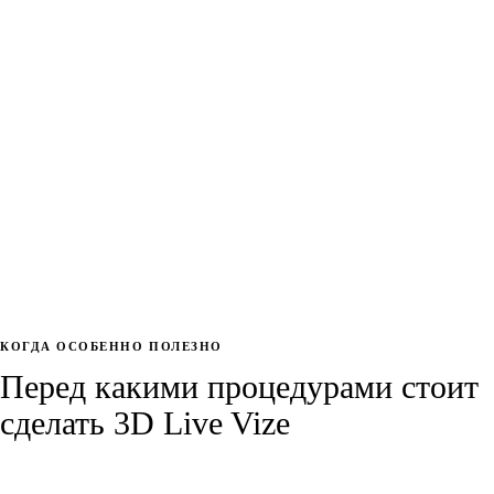
“мне кажется”
После инъекций, аппаратных процедур или курса anti-age
терапии пациенту бывает сложно оценить результат: лицо
меняется постепенно, а фотографии часто сделаны в разном
свете и с разного расстояния.
3D Live Vize помогает сравнивать состояние лица по
сохраненным данным. Это полезно и для пациента, и для врача:
можно обсуждать не абстрактное впечатление, а конкретные
изменения в объемах, контуре и симметрии.
КОГДА ОСОБЕННО ПОЛЕЗНО
Перед какими процедурами стоит
сделать 3D Live Vize