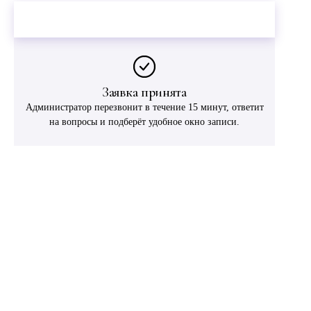
Оставить заявку
Заявка принята
Администратор перезвонит в течение 15 минут, ответит
на вопросы и подберёт удобное окно записи.
ЗАПИСЬ
Начните с консультации и 3D-
диагностики, если не хотите
выбирать процедуру вслепую
3D Live Vize не записывается как отдельная процедура — она
входит в консультацию. Администратор подберет слот к врачу-
косметологу или к врачу-эксперту Ружейниковой Инне