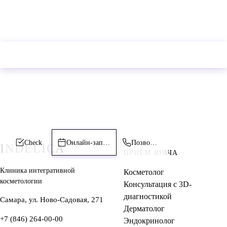
Владимировне; диагностика и план лечения уже в стоимости
приема.
+7 (846) 264-00-00
К врачу-косметологу
К врачу-эксперту
Самара, ул. Ново-Садовая, 271
Check
Онлайн-запись
Позвонить
INDELICA
ПРИЁМ ВРАЧА
Клиника интегративной
Косметолог
косметологии
Консультация с 3D-
диагностикой
Самара, ул. Ново-Садовая, 271
Дерматолог
+7 (846) 264-00-00
Эндокринолог