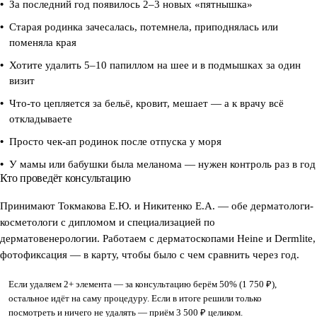
За последний год появилось 2–3 новых «пятнышка»
Старая родинка зачесалась, потемнела, приподнялась или
поменяла края
Хотите удалить 5–10 папиллом на шее и в подмышках за один
визит
Что-то цепляется за бельё, кровит, мешает — а к врачу всё
откладываете
Просто чек-ап родинок после отпуска у моря
У мамы или бабушки была меланома — нужен контроль раз в год
Кто проведёт консультацию
Принимают Токмакова Е.Ю. и Никитенко Е.А. — обе дерматологи-
косметологи с дипломом и специализацией по
дерматовенерологии. Работаем с дерматоскопами Heine и Dermlite,
фотофиксация — в карту, чтобы было с чем сравнить через год.
Если удаляем 2+ элемента — за консультацию берём 50% (1 750 ₽),
остальное идёт на саму процедуру. Если в итоге решили только
посмотреть и ничего не удалять — приём 3 500 ₽ целиком.