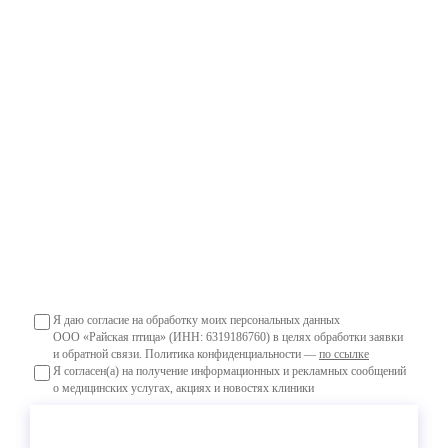
Персональный маршрут и ориентир по стоимости
Решение принимаете вы — без давления
ПОЗВОНИТЬ
+7 (846) 264-00-00
ИЛИ
Ваше имя
Телефон
Я даю согласие на обработку моих персональных данных
ООО «Райская птица» (ИНН: 6319186760) в целях обработки заявки
и обратной связи. Политика конфиденциальности —
по ссылке
Я согласен(а) на получение информационных и рекламных сообщений
о медицинских услугах, акциях и новостях клиники
Оставить заявку