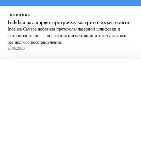
КЛИНИКА
Indelica расширяет программу лазерной косметологии
Indelica Самара добавила протоколы лазерной шлифовки и
фотоомоложения — коррекция пигментации и текстуры кожи
без долгого восстановления.
20.06.2026
— ПЕРВЫЙ ШАГ КОРОЧЕ, ЧЕМ КАЖЕТСЯ
Понять, что нужно
именно вам
, а что можно
не делать
Beauty & Health Check за 90 секунд или живая консультация —
два пути к одному ответу: с чего безопаснее начать. Никаких
пакетов «12 процедур со скидкой» и «доплаты за зону» по ходу
визита.
Консультация с диагностикой причин — не «сразу процедура»