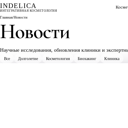
INDELICA
Косме
ИНТЕГРАТИВНАЯ КОСМЕТОЛОГИЯ
Главная
/
Новости
Новости
Научные исследования, обновления клиники и экспертные
Все
Долголетие
Косметология
Биохакинг
Клиника
— ПЕРВЫЙ ШАГ КОРОЧЕ, ЧЕМ КАЖЕТСЯ
Понять, что нужно
именно вам
, а что можно не делать
Beauty & Health Check за 90 секунд или живая консультация — дв
безопаснее начать. Никаких пакетов «12 процедур со скидкой» и
визита.
Консультация с диагностикой причин — не «сразу процедура»
Персональный маршрут и ориентир по стоимости