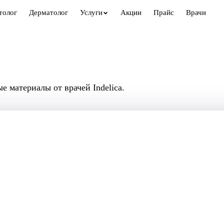
толог
Дерматолог
Услуги
Акции
Прайс
Врачи
 материалы от врачей Indelica.
ПОЗВОНИТЬ
+7 (846) 26
а пути к одному ответу: с чего
 «доплаты за зону» по ходу
Ваше имя
Телефон