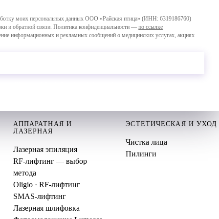
работку моих персональных данных ООО «Райская птица» (ИНН: 6319186760)
явки и обратной связи. Политика конфиденциальности —
по ссылке
учение информационных и рекламных сообщений о медицинских услугах, акциях
Оставить заявку
вая, 271 · пн-сб 9:00–21:00, вс 9:00–18:00
 Необходимо получить консультацию специалиста.
АППАРАТНАЯ И
ЭСТЕТИЧЕСКАЯ И УХОД
ЛАЗЕРНАЯ
Чистка лица
Лазерная эпиляция
Пилинги
RF-лифтинг — выбор
метода
Oligio · RF-лифтинг
SMAS-лифтинг
Лазерная шлифовка