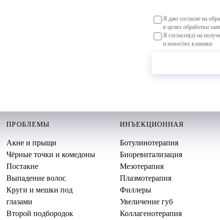
Я даю согласие на об
в целях обработки за
Я согласен(а) на пол
и новостях клиники
Самара, ул. Ново-Садо
Имеются противопоказания.
ПРОБЛЕМЫ
ИНЪЕКЦИОННАЯ
Акне и прыщи
Ботулинотерапия
Чёрные точки и комедоны
Биоревитализация
Постакне
Мезотерапия
Выпадение волос
Плазмотерапия
Круги и мешки под
Филлеры
глазами
Увеличение губ
Второй подбородок
Коллагенотерапия