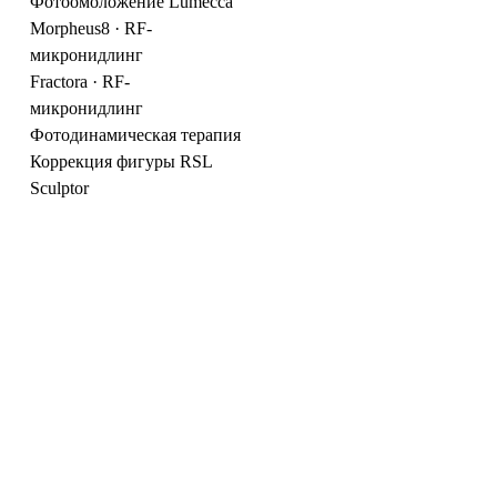
Фотоомоложение Lumecca
Morpheus8 · RF-
микронидлинг
Fractora · RF-
микронидлинг
Фотодинамическая терапия
Коррекция фигуры RSL
Sculptor